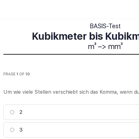
BASIS-Test
Kubikmeter bis Kubikm
m³ –> mm³
FRAGE
1
OF
10
Um wie viele Stellen verschiebt sich das Komma, wenn d
2
3