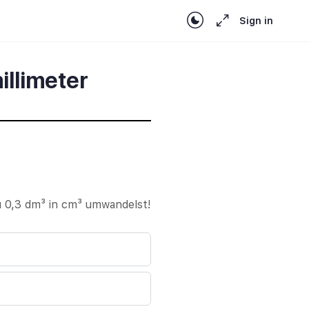
Sign in
illimeter
u 0,3 dm³ in cm³ umwandelst!