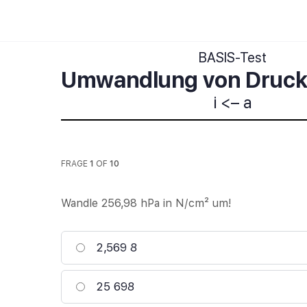
BASIS-Test
Umwandlung von Druck
i <– a
FRAGE
1
OF
10
Wandle 256,98 hPa in N/cm² um!
2,569 8
25 698