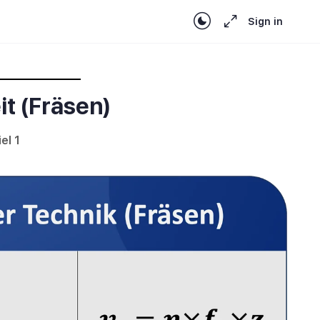
Sign in
t (Fräsen)
el 1